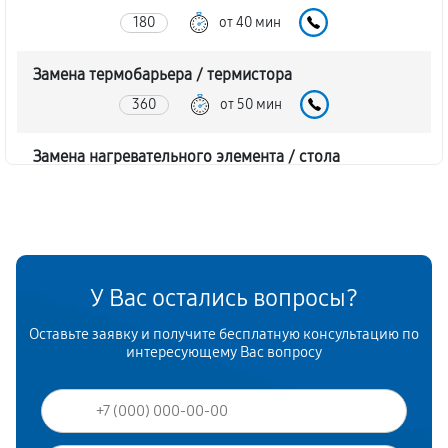
180
от 40 мин
Замена термобарьера / термистора
360
от 50 мин
Замена нагревательного элемента / стола
1170
от 50 мин
Замена шагового двигателя
450
от 70 мин
У Вас остались вопросы?
Замена платы лазерного модуля
Оставьте заявку и получите бесплатную консультацию по
1260
от 30 мин
интересующему Вас вопросу
Профилактика (чистка, смазка, пряжка)
450
от 80 мин